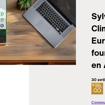
Syl
Cli
Eur
fou
en 
30 avri
Commu