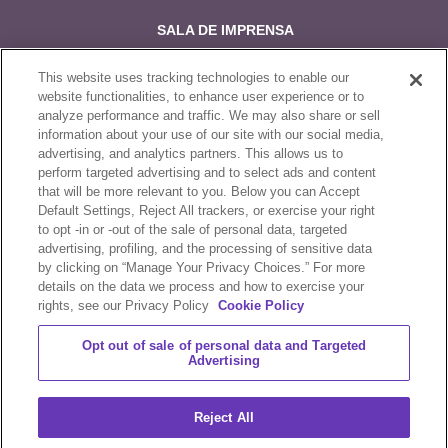
SALA DE IMPRENSA
TRABALHE CONOSCO
This website uses tracking technologies to enable our
website functionalities, to enhance user experience or to
POR QUE INVESTIR
analyze performance and traffic. We may also share or sell
information about your use of our site with our social media,
FALE CONOSCO
advertising, and analytics partners. This allows us to
perform targeted advertising and to select ads and content
that will be more relevant to you. Below you can Accept
Siga-nos no:
Default Settings, Reject All trackers, or exercise your right
to opt -in or -out of the sale of personal data, targeted
advertising, profiling, and the processing of sensitive data
by clicking on “Manage Your Privacy Choices.” For more
details on the data we process and how to exercise your
rights, see our Privacy Policy
Cookie Policy
Políticas de compra e venda
Opt out of sale of personal data and Targeted
Declaração de Privacidade
Advertising
Termos e condições
Reject All
Cookies