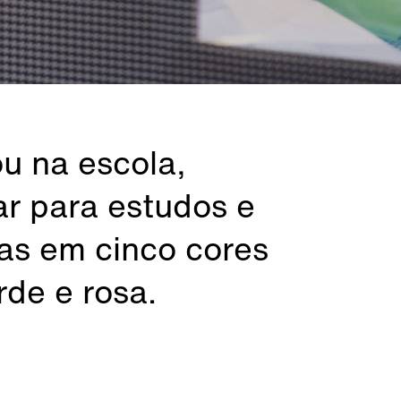
ou na escola,
r para estudos e
has em cinco cores
rde e rosa.