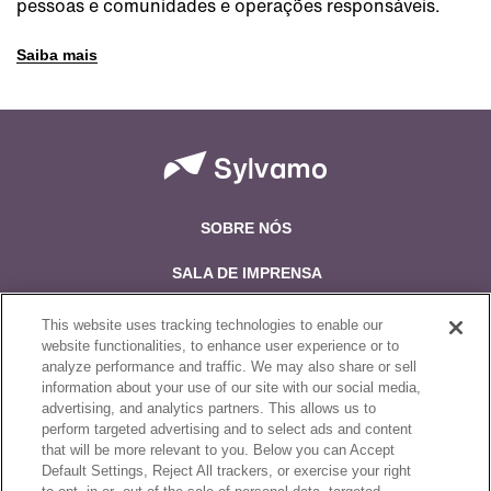
pessoas e comunidades e operações responsáveis.
Saiba mais
SOBRE NÓS
SALA DE IMPRENSA
TRABALHE CONOSCO
This website uses tracking technologies to enable our
website functionalities, to enhance user experience or to
POR QUE INVESTIR
analyze performance and traffic. We may also share or sell
information about your use of our site with our social media,
FALE CONOSCO
advertising, and analytics partners. This allows us to
perform targeted advertising and to select ads and content
that will be more relevant to you. Below you can Accept
Siga-nos no:
Default Settings, Reject All trackers, or exercise your right