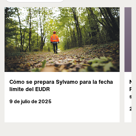
Cómo se prepara Sylvamo para la fecha
Nu
límite del EUDR
Re
so
9 de julio de 2025
28